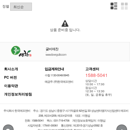
정렬
상품 준비중 입니다.
굴비애찬
-
www.ilovegulbi.com
회사소개
입금계좌안내
고객센터
1588-5041
수협 1130-0048-5945
PC 버전
상담시간
예금주: (주)한국에프앤비
10:00 ~ 17:00
이용약관
점심시간
12:30 ~ 13:30
개인정보처리방침
(토, 일, 공휴일 휴무)
주식회사 한국에프앤비
주소 : 경기도 성남시 중원구 사기막골로 62번길 33 성남센터엠지식산업센터 에프비
208, 에프비209, 에프비210호
대표 : 이맹섭
전화 : 1588-5041
팩스 : 031-719-4706
개인정보보호책임자 : 이맹섭
사업자번호 : 179-81-00061
통신판매 : 제 2015-경기성남-0592 호